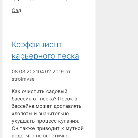
Рубрики
Сад
Коэффициент
карьерного песка
08.03.2021
04.02.2019
от
stroimvse
Как очистить садовый
бассейн от песка? Песок в
бассейне может доставлять
хлопоты и значительно
ухудшать процесс купания.
Он также приводит к мутной
воде, что не эстетично.